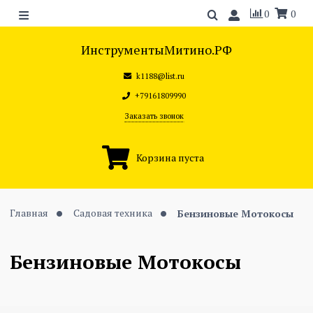
0
0
ИнструментыМитино.РФ
k1188@list.ru
+79161809990
Заказать звонок
Корзина пуста
Главная
Садовая техника
Бензиновые Мотокосы
Бензиновые Мотокосы