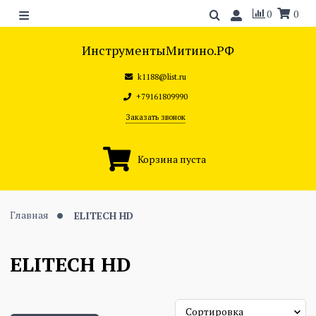
0
0
ИнструментыМитино.РФ
k1188@list.ru
+79161809990
Заказать звонок
Корзина пуста
Главная
ELITECH HD
ELITECH HD