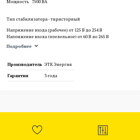
Мощность 7500 ВА
Тип стабилизатора - тиристорный
Напряжение входа (рабочее) от 125 В до 254 В
Напряжение входа (предельное) от 60 В до 265 В
Погрешность 5%
Подробнее
Форма выходного сигнала чистая синусоида
Подавление высокочастотных помех
Подавление импульсных помех
Производитель
ЭТК Энергия
Гарантия 3 года
Гарантия
3 года
Сделано в России