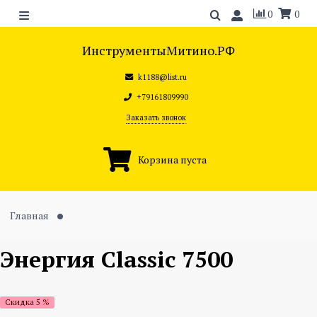
0
0
ИнструментыМитино.РФ
k1188@list.ru
+79161809990
Заказать звонок
Корзина пуста
Главная
Энергия Classic 7500
Скидка 5 %