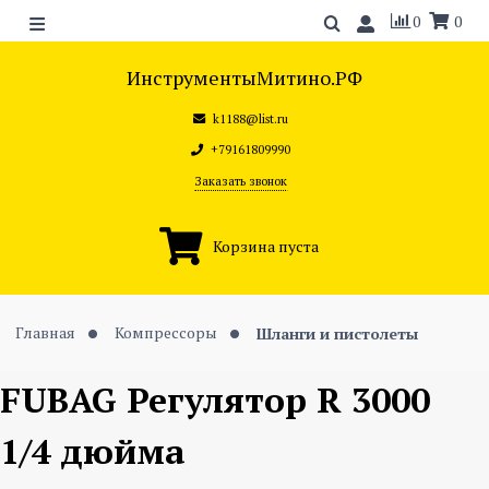
0
0
ИнструментыМитино.РФ
k1188@list.ru
+79161809990
Заказать звонок
Корзина пуста
Главная
Компрессоры
Шланги и пистолеты
FUBAG Регулятор R 3000
1/4 дюйма