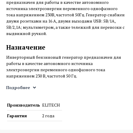
предназначен для работы в качестве автономного
источника электроэнергии переменного однофазного
тока напряжением 230В, частотой 50Гц. Генератор снабжен
двумя розетками на 16 А, двумя выходами USB: 5В/1А,
5В/2,1А; мультиметром, а также тележкой для перевозки с
выдвижной ручкой.
Назначение
Инверторный бензиновый генератор предназначен для
работы в качестве автономного источника
электроэнергии переменного однофазного тока
напряжением 230 В, частотой 50 Гц.
Подробнее
Генератор может эксплуатироваться в следующих
условиях:
Производитель
ELITECH
- рабочая температура окружающего воздуха – от - 5°С до
+40°С;
Гарантия
2 года
- влажность – до 80% при температуре +25°С;