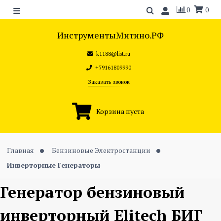
0
0
ИнструментыМитино.РФ
k1188@list.ru
+79161809990
Заказать звонок
Корзина пуста
Главная
Бензиновые Электростанции
Инверторные Генераторы
Генератор бензиновый
инверторный Elitech БИГ