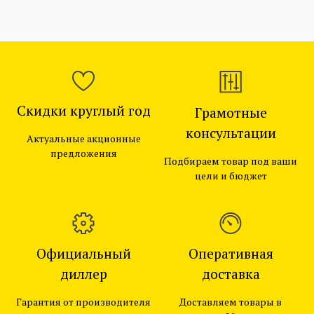
- высота над уровнем моря до 1000 м.
Преимущества
- четырехтактный двигатель
- АС/DC/АС ИНВЕРТОР
Скидки круглый год
Грамотные
- AUTO OFF при перегрузке
консультации
Актуальные акционные
предложения
- AUTO OFF при низком уровне масла
Подбираем товар под ваши
цели и бюджет
- Мультиметр
- две розетки 230В/16А
- Выход USB 5В/1А, 5В/2,1А
Официальный
Оперативная
диллер
доставка
- Защита розеток от влаги и пыли
Мощность нагрузки номинальная 230 В, кВт
Гарантия от производителя
Доставляем товары в
3,2