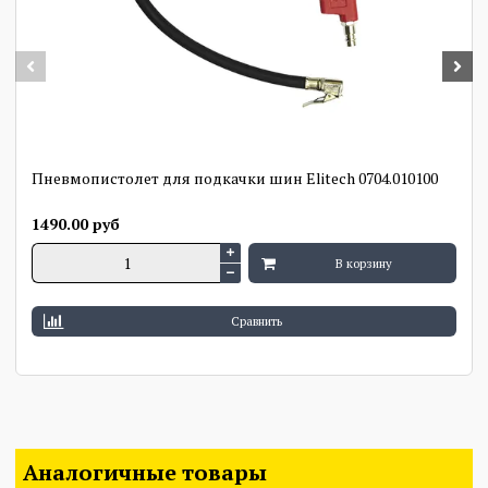
Масса брутто, кг
28,4
Производитель
FUBAG
Страна
Китай
производитель
Габариты упаковки
Пневмопистолет для подкачки шин Elitech 0704.010100
720 х 310 х 640
(ДхШхВ), мм
1490.00 руб
Габариты товара
700 х 300 х 570
В корзину
(ДхШхВ), мм
Цилиндры/Ступени
2 / 1
Сравнить
Масса нетто, кг
25,4
ножка с крепежом - 1 шт,
колеса с резиновым
Комплектация
ободом и креплением - 2
Аналогичные товары
шт, инструкция