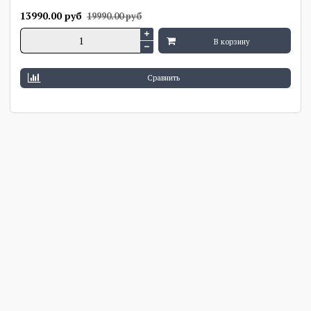
13990.00 руб
19990.00 руб
В корзину
Сравнить
Скидки круглый год
Грамотные
консультации
Актуальные акционные
предложения
Подбираем товар под ваши