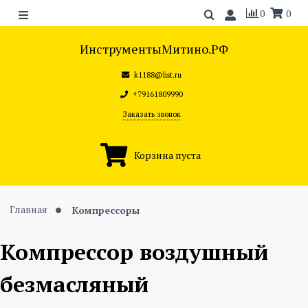
0
0
ИнструментыМитино.РФ
k1188@list.ru
+79161809990
Заказать звонок
Корзина пуста
Главная
Компрессоры
Компрессор воздушный
безмасляный