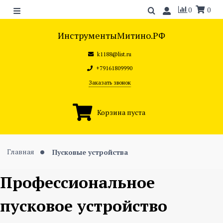
0
0
ИнструментыМитино.РФ
k1188@list.ru
+79161809990
Заказать звонок
Корзина пуста
Главная
Пусковые устройства
Профессиональное
пусковое устройство