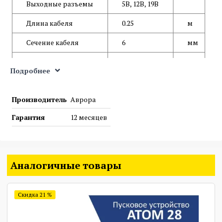
Выходные разъемы
5В, 12В, 19В
Длина кабеля
0.25
м
Сечение кабеля
6
мм
Габаритные размеры
224х87х29
мм
Подробнее
Вес нетто
0.615
кг
Производитель
Аврора
Производитель
Aurora/CARKU
Гарантия
12 месяцев
Код
6120361
Аналогичные товары
Скидка 21 %