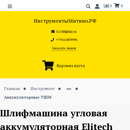
0
0
ИнструментыМитино.РФ
k1188@list.ru
+79161809990
Заказать звонок
Корзина пуста
Главная
Инструмент
Аккумуляторные УШМ
Шлифмашина угловая
аккумуляторная Elitech