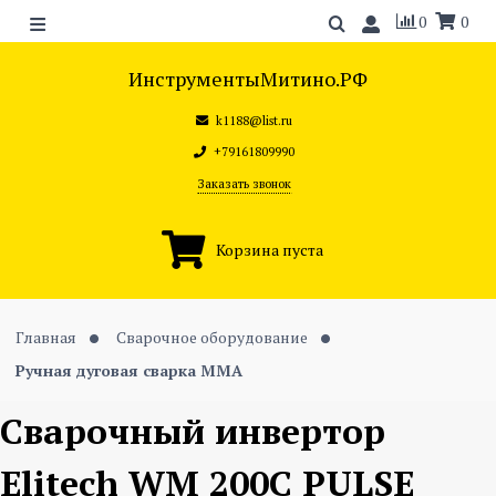
0
0
ИнструментыМитино.РФ
k1188@list.ru
+79161809990
Заказать звонок
Корзина пуста
Главная
Сварочное оборудование
Ручная дуговая сварка ММА
Сварочный инвертор
Elitech WM 200C PULSE