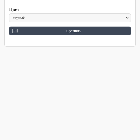
Цвет
Сравнить
Скидки круглый год
Грамотные
консультации
Актуальные акционные
предложения
Подбираем товар под ваши
цели и бюджет