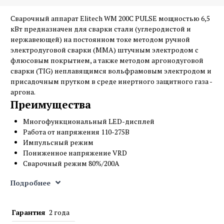
Сварочный аппарат Elitech WM 200C PULSE мощностью 6,5
кВт предназначен для сварки стали (углеродистой и
нержавеющей) на постоянном токе методом ручной
электродуговой сварки (ММА) штучным электродом с
флюсовым покрытием, а также методом аргонодуговой
сварки (TIG) неплавящимся вольфрамовым электродом и
присадочным прутком в среде инертного защитного газа -
аргона.
Преимущества
Многофункциональный LED-дисплей
Работа от напряжения 110-275В
Импульсный режим
Пониженное напряжение VRD
Сварочный режим 80%/200А
Антиприлипание электрода
Подробнее
Работа электродами 5 мм
Сварка ММА
Аргонодуговая сварка TIG DC «LIFT»
Гарантия
2 года
Горячий старт