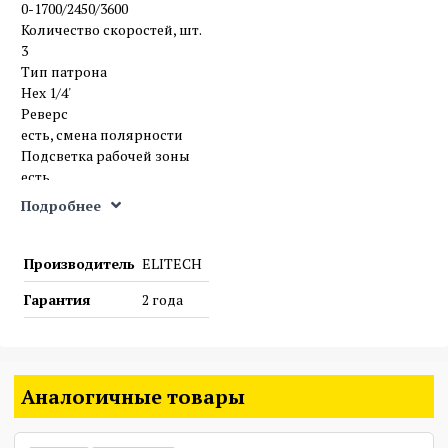
0-1700/2450/3600
Количество скоростей, шт.
3
Тип патрона
Hex 1/4'
Реверс
есть, смена полярности
Подсветка рабочей зоны
есть
Напряжение аккумулятора, В
Подробнее
20
Емкость аккумулятора, Ач
2
Производитель
ELITECH
Тип аккумулятора
Гарантия
2 года
Li-Ion
Максимальный крутящий момент, нм
260
Номинальный крутящий момент, нм
260
Аналогичные товары