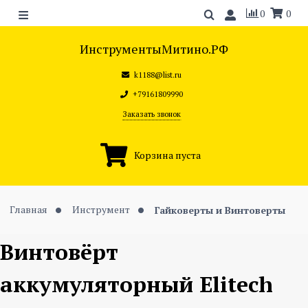
0
0
ИнструментыМитино.РФ
k1188@list.ru
+79161809990
Заказать звонок
Корзина пуста
Главная
Инструмент
Гайковерты и Винтоверты
Винтовёрт
аккумуляторный Elitech