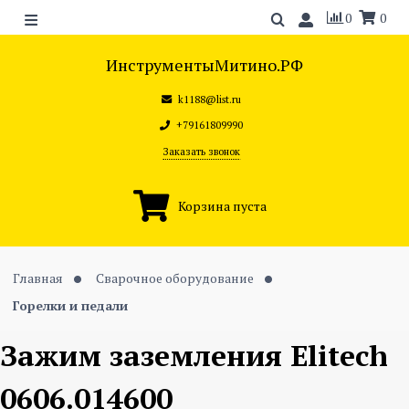
0
0
ИнструментыМитино.РФ
k1188@list.ru
+79161809990
Заказать звонок
Корзина пуста
Главная
Сварочное оборудование
Горелки и педали
Зажим заземления Elitech
0606.014600